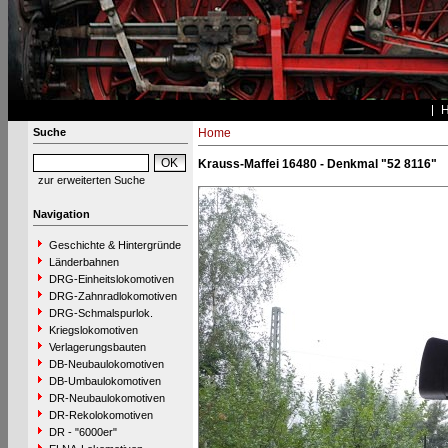
Suche
Home
Krauss-Maffei 16480 - Denkmal "52 8116"
zur erweiterten Suche
Navigation
Geschichte & Hintergründe
Länderbahnen
DRG-Einheitslokomotiven
DRG-Zahnradlokomotiven
DRG-Schmalspurlok.
Kriegslokomotiven
Verlagerungsbauten
DB-Neubaulokomotiven
DB-Umbaulokomotiven
DR-Neubaulokomotiven
DR-Rekolokomotiven
DR - "6000er"