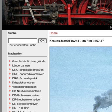
Suche
Home
Krauss-Maffei 16251 - DR "50 3557-1"
zur erweiterten Suche
Navigation
Geschichte & Hintergründe
Länderbahnen
DRG-Einheitslokomotiven
DRG-Zahnradlokomotiven
DRG-Schmalspurlok.
Kriegslokomotiven
Verlagerungsbauten
DB-Neubaulokomotiven
DB-Umbaulokomotiven
DR-Neubaulokomotiven
DR-Rekolokomotiven
DR - "6000er"