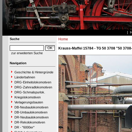
Suche
Home
Krauss-Maffei 15784 - TG 50 3708 "50 3708
zur erweiterten Suche
Navigation
Geschichte & Hintergründe
Länderbahnen
DRG-Einheitslokomotiven
DRG-Zahnradlokomotiven
DRG-Schmalspurlok.
Kriegslokomotiven
Verlagerungsbauten
DB-Neubaulokomotiven
DB-Umbaulokomotiven
DR-Neubaulokomotiven
DR-Rekolokomotiven
DR - "6000er"