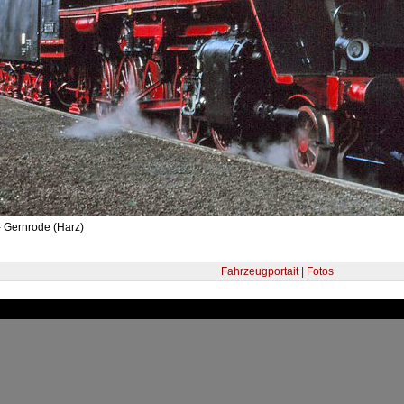
- Gernrode (Harz)
Fahrzeugportait | Fotos