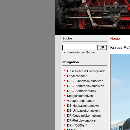
Suche
Home
Krauss-Maff
zur erweiterten Suche
Navigation
Geschichte & Hintergründe
Länderbahnen
DRG-Einheitslokomotiven
DRG-Zahnradlokomotiven
DRG-Schmalspurlok.
Kriegslokomotiven
Verlagerungsbauten
DB-Neubaulokomotiven
DB-Umbaulokomotiven
DR-Neubaulokomotiven
DR-Rekolokomotiven
DR - "6000er"