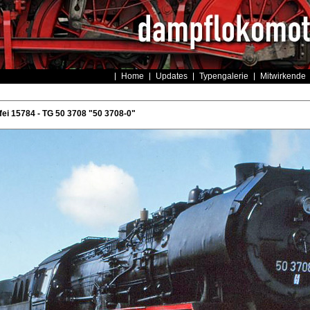
Home
Updates
Typengalerie
Mitwirkende
ei 15784 - TG 50 3708 "50 3708-0"