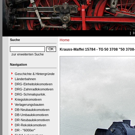
Suche
Home
Krauss-Maffei 15784 - TG 50 3708 "50 3708
zur erweiterten Suche
Navigation
Geschichte & Hintergründe
Länderbahnen
DRG-Einheitslokomotiven
DRG-Zahnradlokomotiven
DRG-Schmalspurlok.
Kriegslokomotiven
Verlagerungsbauten
DB-Neubaulokomotiven
DB-Umbaulokomotiven
DR-Neubaulokomotiven
DR-Rekolokomotiven
DR - "6000er"