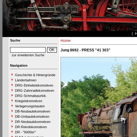
Suche
Home
Jung 8692 - PRESS "41 303"
zur erweiterten Suche
Navigation
Geschichte & Hintergründe
Länderbahnen
DRG-Einheitslokomotiven
DRG-Zahnradlokomotiven
DRG-Schmalspurlok.
Kriegslokomotiven
Verlagerungsbauten
DB-Neubaulokomotiven
DB-Umbaulokomotiven
DR-Neubaulokomotiven
DR-Rekolokomotiven
DR - "6000er"