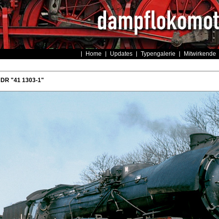
Home
Updates
Typengalerie
Mitwirkende
 DR "41 1303-1"