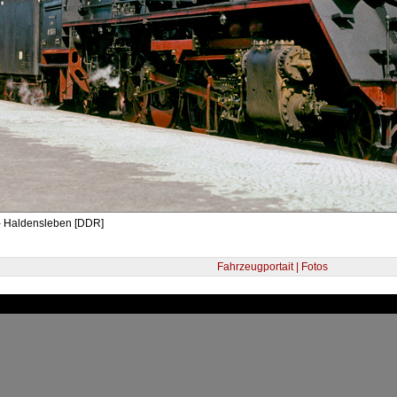
- Haldensleben [DDR]
Fahrzeugportait | Fotos