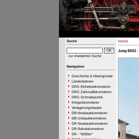
Suche
Home
Jung 8692 -
zur erweiterten Suche
Navigation
Geschichte & Hintergründe
Länderbahnen
DRG-Einheitslokomotiven
DRG-Zahnradlokomotiven
DRG-Schmalspurlok.
Kriegslokomotiven
Verlagerungsbauten
DB-Neubaulokomotiven
DB-Umbaulokomotiven
DR-Neubaulokomotiven
DR-Rekolokomotiven
DR - "6000er"