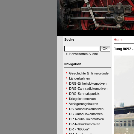
Suche
Home
Jung 8692 -
zur erweiterten Suche
Navigation
Geschichte & Hintergründe
Länderbahnen
DRG-Einheitslokomotiven
DRG-Zahnradlokomotiven
DRG-Schmalspurlok.
Kriegslokomotiven
Verlagerungsbauten
DB-Neubaulokomotiven
DB-Umbaulokomotiven
DR-Neubaulokomotiven
DR-Rekolokomotiven
DR - "6000er"