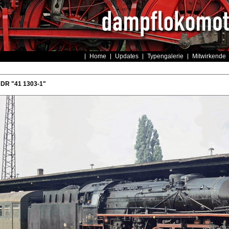
Home
Updates
Typengalerie
Mitwirkende
 DR "41 1303-1"