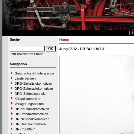
Suche
Home
Jung 8692 - DR "41 1303-1"
zur erweiterten Suche
Navigation
Geschichte & Hintergründe
Länderbahnen
DRG-Einheitslokomotiven
DRG-Zahnradlokomotiven
DRG-Schmalspurlok.
Kriegslokomotiven
Verlagerungsbauten
DB-Neubaulokomotiven
DB-Umbaulokomotiven
DR-Neubaulokomotiven
DR-Rekolokomotiven
DR - "6000er"