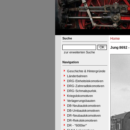
Suche
Home
Jung 8692 -
zur erweiterten Suche
Navigation
Geschichte & Hintergründe
Länderbahnen
DRG-Einheitslokomotiven
DRG-Zahnradlokomotiven
DRG-Schmalspurlok.
Kriegslokomotiven
Verlagerungsbauten
DB-Neubaulokomotiven
DB-Umbaulokomotiven
DR-Neubaulokomotiven
DR-Rekolokomotiven
DR - "6000er"