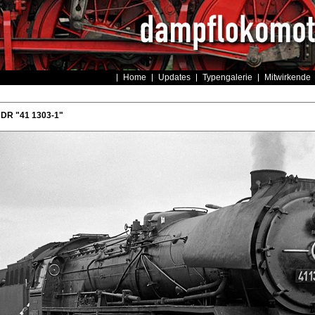
Home
Updates
Typengalerie
Mitwirkende
 DR "41 1303-1"