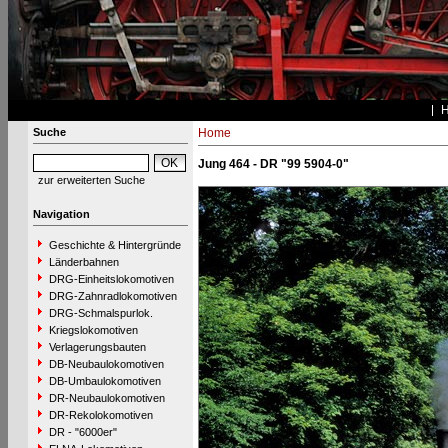
Suche
Home
Jung 464 - DR "99 5904-0"
zur erweiterten Suche
Navigation
Geschichte & Hintergründe
Länderbahnen
DRG-Einheitslokomotiven
DRG-Zahnradlokomotiven
DRG-Schmalspurlok.
Kriegslokomotiven
Verlagerungsbauten
DB-Neubaulokomotiven
DB-Umbaulokomotiven
DR-Neubaulokomotiven
DR-Rekolokomotiven
DR - "6000er"