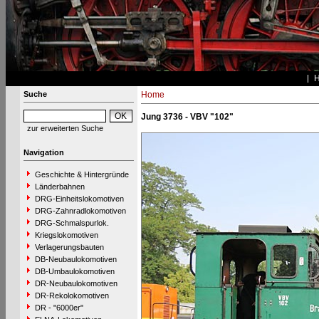
Suche
Home
Jung 3736 - VBV "102"
zur erweiterten Suche
Navigation
Geschichte & Hintergründe
Länderbahnen
DRG-Einheitslokomotiven
DRG-Zahnradlokomotiven
DRG-Schmalspurlok.
Kriegslokomotiven
Verlagerungsbauten
DB-Neubaulokomotiven
DB-Umbaulokomotiven
DR-Neubaulokomotiven
DR-Rekolokomotiven
DR - "6000er"