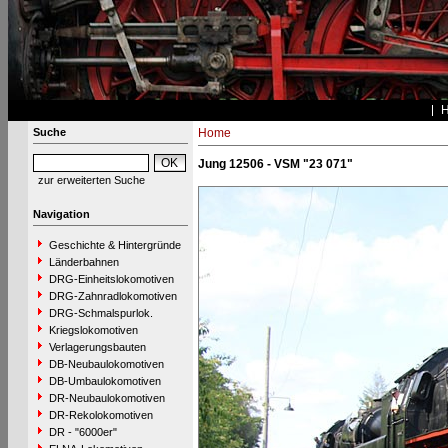
Suche
Home
Jung 12506 - VSM "23 071"
zur erweiterten Suche
Navigation
Geschichte & Hintergründe
Länderbahnen
DRG-Einheitslokomotiven
DRG-Zahnradlokomotiven
DRG-Schmalspurlok.
Kriegslokomotiven
Verlagerungsbauten
DB-Neubaulokomotiven
DB-Umbaulokomotiven
DR-Neubaulokomotiven
DR-Rekolokomotiven
DR - "6000er"