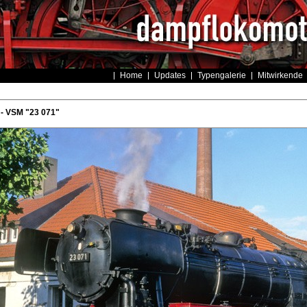
Home
Updates
Typengalerie
Mitwirkende
- VSM "23 071"