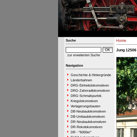
Suche
Home
Jung 12506 
zur erweiterten Suche
Navigation
Geschichte & Hintergründe
Länderbahnen
DRG-Einheitslokomotiven
DRG-Zahnradlokomotiven
DRG-Schmalspurlok.
Kriegslokomotiven
Verlagerungsbauten
DB-Neubaulokomotiven
DB-Umbaulokomotiven
DR-Neubaulokomotiven
DR-Rekolokomotiven
DR - "6000er"