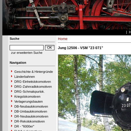
Suche
Home
Jung 12506 - VSM "23 071"
zur erweiterten Suche
Navigation
Geschichte & Hintergründe
Länderbahnen
DRG-Einheitslokomotiven
DRG-Zahnradlokomotiven
DRG-Schmalspurlok.
Kriegslokomotiven
Verlagerungsbauten
DB-Neubaulokomotiven
DB-Umbaulokomotiven
DR-Neubaulokomotiven
DR-Rekolokomotiven
DR - "6000er"