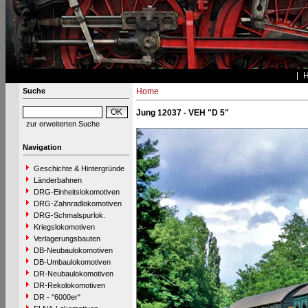
Suche
Home
Jung 12037 - VEH "D 5"
zur erweiterten Suche
Navigation
Geschichte & Hintergründe
Länderbahnen
DRG-Einheitslokomotiven
DRG-Zahnradlokomotiven
DRG-Schmalspurlok.
Kriegslokomotiven
Verlagerungsbauten
DB-Neubaulokomotiven
DB-Umbaulokomotiven
DR-Neubaulokomotiven
DR-Rekolokomotiven
DR - "6000er"