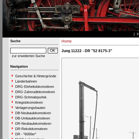
Suche
Home
Jung 11222 - DR "52 8175-3"
zur erweiterten Suche
Navigation
Geschichte & Hintergründe
Länderbahnen
DRG-Einheitslokomotiven
DRG-Zahnradlokomotiven
DRG-Schmalspurlok.
Kriegslokomotiven
Verlagerungsbauten
DB-Neubaulokomotiven
DB-Umbaulokomotiven
DR-Neubaulokomotiven
DR-Rekolokomotiven
DR - "6000er"