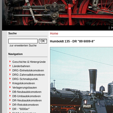
Suche
Home
Humboldt 135 - DR "89 6009-8"
zur erweiterten Suche
Navigation
Geschichte & Hintergründe
Länderbahnen
DRG-Einheitslokomotiven
DRG-Zahnradlokomotiven
DRG-Schmalspurlok.
Kriegslokomotiven
Verlagerungsbauten
DB-Neubaulokomotiven
DB-Umbaulokomotiven
DR-Neubaulokomotiven
DR-Rekolokomotiven
DR - "6000er"