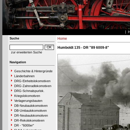
Suche
Home
Humboldt 135 - DR "89 6009-8"
zur erweiterten Suche
Navigation
Geschichte & Hintergründe
Länderbahnen
DRG-Einheitslokomotiven
DRG-Zahnradlokomotiven
DRG-Schmalspurlok.
Kriegslokomotiven
Verlagerungsbauten
DB-Neubaulokomotiven
DB-Umbaulokomotiven
DR-Neubaulokomotiven
DR-Rekolokomotiven
DR - "6000er"