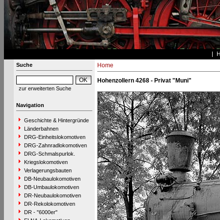
Suche
Home
Hohenzollern 4268 - Privat "Muni"
zur erweiterten Suche
Navigation
Geschichte & Hintergründe
Länderbahnen
DRG-Einheitslokomotiven
DRG-Zahnradlokomotiven
DRG-Schmalspurlok.
Kriegslokomotiven
Verlagerungsbauten
DB-Neubaulokomotiven
DB-Umbaulokomotiven
DR-Neubaulokomotiven
DR-Rekolokomotiven
DR - "6000er"