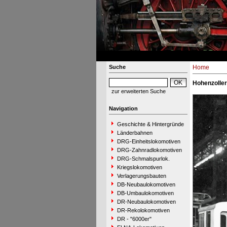
Suche
Home
Hohenzoller
zur erweiterten Suche
Navigation
Geschichte & Hintergründe
Länderbahnen
DRG-Einheitslokomotiven
DRG-Zahnradlokomotiven
DRG-Schmalspurlok.
Kriegslokomotiven
Verlagerungsbauten
DB-Neubaulokomotiven
DB-Umbaulokomotiven
DR-Neubaulokomotiven
DR-Rekolokomotiven
DR - "6000er"