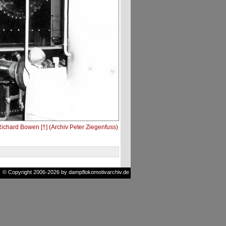
ichard Bowen [†] (Archiv Peter Ziegenfuss)
© Copyright 2006-2026 by dampflokomotivarchiv.de