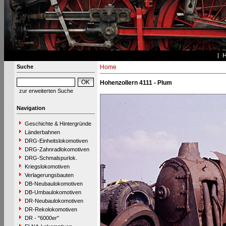
Suche
Home
Hohenzollern 4111 - Plum
zur erweiterten Suche
Navigation
Geschichte & Hintergründe
Länderbahnen
DRG-Einheitslokomotiven
DRG-Zahnradlokomotiven
DRG-Schmalspurlok.
Kriegslokomotiven
Verlagerungsbauten
DB-Neubaulokomotiven
DB-Umbaulokomotiven
DR-Neubaulokomotiven
DR-Rekolokomotiven
DR - "6000er"