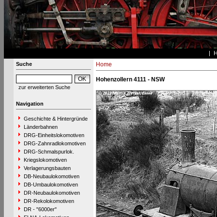
Suche
Home
Hohenzollern 4111 - NSW
zur erweiterten Suche
Navigation
Geschichte & Hintergründe
Länderbahnen
DRG-Einheitslokomotiven
DRG-Zahnradlokomotiven
DRG-Schmalspurlok.
Kriegslokomotiven
Verlagerungsbauten
DB-Neubaulokomotiven
DB-Umbaulokomotiven
DR-Neubaulokomotiven
DR-Rekolokomotiven
DR - "6000er"