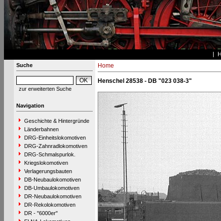
Suche
Home
Henschel 28538 - DB "023 038-3"
zur erweiterten Suche
Navigation
Geschichte & Hintergründe
Länderbahnen
DRG-Einheitslokomotiven
DRG-Zahnradlokomotiven
DRG-Schmalspurlok.
Kriegslokomotiven
Verlagerungsbauten
DB-Neubaulokomotiven
DB-Umbaulokomotiven
DR-Neubaulokomotiven
DR-Rekolokomotiven
DR - "6000er"