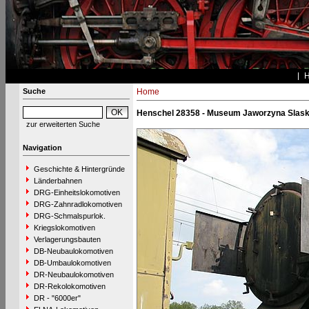
Suche
Home
Henschel 28358 - Museum Jaworzyna Slask
zur erweiterten Suche
Navigation
Geschichte & Hintergründe
Länderbahnen
DRG-Einheitslokomotiven
DRG-Zahnradlokomotiven
DRG-Schmalspurlok.
Kriegslokomotiven
Verlagerungsbauten
DB-Neubaulokomotiven
DB-Umbaulokomotiven
DR-Neubaulokomotiven
DR-Rekolokomotiven
DR - "6000er"