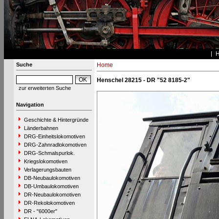
Suche
Home
Henschel 28215 - DR "52 8185-2"
zur erweiterten Suche
Navigation
Geschichte & Hintergründe
Länderbahnen
DRG-Einheitslokomotiven
DRG-Zahnradlokomotiven
DRG-Schmalspurlok.
Kriegslokomotiven
Verlagerungsbauten
DB-Neubaulokomotiven
DB-Umbaulokomotiven
DR-Neubaulokomotiven
DR-Rekolokomotiven
DR - "6000er"