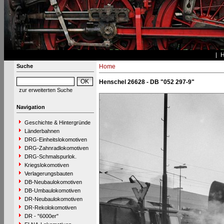
Suche
Home
Henschel 26628 - DB "052 297-9"
zur erweiterten Suche
Navigation
Geschichte & Hintergründe
Länderbahnen
DRG-Einheitslokomotiven
DRG-Zahnradlokomotiven
DRG-Schmalspurlok.
Kriegslokomotiven
Verlagerungsbauten
DB-Neubaulokomotiven
DB-Umbaulokomotiven
DR-Neubaulokomotiven
DR-Rekolokomotiven
DR - "6000er"