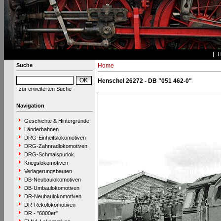
Suche
Home
Henschel 26272 - DB "051 462-0"
zur erweiterten Suche
Navigation
Geschichte & Hintergründe
Länderbahnen
DRG-Einheitslokomotiven
DRG-Zahnradlokomotiven
DRG-Schmalspurlok.
Kriegslokomotiven
Verlagerungsbauten
DB-Neubaulokomotiven
DB-Umbaulokomotiven
DR-Neubaulokomotiven
DR-Rekolokomotiven
DR - "6000er"