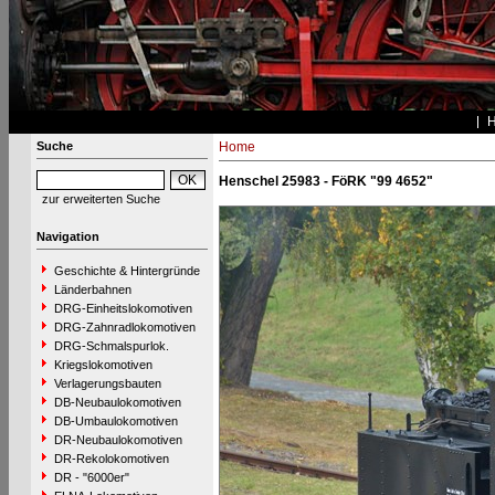
Suche
Home
Henschel 25983 - FöRK "99 4652"
zur erweiterten Suche
Navigation
Geschichte & Hintergründe
Länderbahnen
DRG-Einheitslokomotiven
DRG-Zahnradlokomotiven
DRG-Schmalspurlok.
Kriegslokomotiven
Verlagerungsbauten
DB-Neubaulokomotiven
DB-Umbaulokomotiven
DR-Neubaulokomotiven
DR-Rekolokomotiven
DR - "6000er"