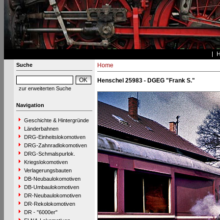
Suche
Home
Henschel 25983 - DGEG "Frank S."
zur erweiterten Suche
Navigation
Geschichte & Hintergründe
Länderbahnen
DRG-Einheitslokomotiven
DRG-Zahnradlokomotiven
DRG-Schmalspurlok.
Kriegslokomotiven
Verlagerungsbauten
DB-Neubaulokomotiven
DB-Umbaulokomotiven
DR-Neubaulokomotiven
DR-Rekolokomotiven
DR - "6000er"