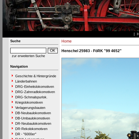
Suche
Home
Henschel 25983 - FöRK "99 4652"
zur erweiterten Suche
Navigation
Geschichte & Hintergründe
Länderbahnen
DRG-Einheitslokomotiven
DRG-Zahnradlokomotiven
DRG-Schmalspurlok.
Kriegslokomotiven
Verlagerungsbauten
DB-Neubaulokomotiven
DB-Umbaulokomotiven
DR-Neubaulokomotiven
DR-Rekolokomotiven
DR - "6000er"