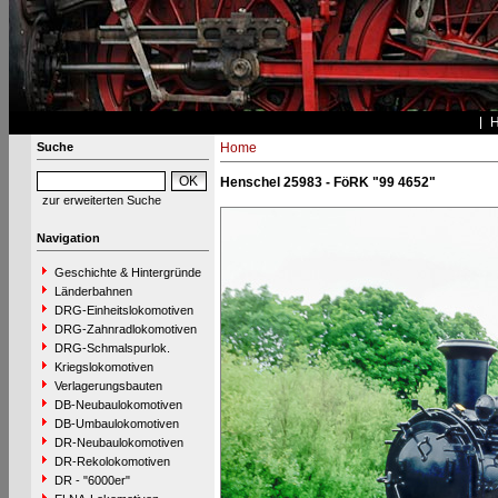
Suche
Home
Henschel 25983 - FöRK "99 4652"
zur erweiterten Suche
Navigation
Geschichte & Hintergründe
Länderbahnen
DRG-Einheitslokomotiven
DRG-Zahnradlokomotiven
DRG-Schmalspurlok.
Kriegslokomotiven
Verlagerungsbauten
DB-Neubaulokomotiven
DB-Umbaulokomotiven
DR-Neubaulokomotiven
DR-Rekolokomotiven
DR - "6000er"