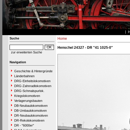
Suche
Home
Henschel 24327 - DR "41 1025-0"
zur erweiterten Suche
Navigation
Geschichte & Hintergründe
Länderbahnen
DRG-Einheitslokomotiven
DRG-Zahnradlokomotiven
DRG-Schmalspurlok.
Kriegslokomotiven
Verlagerungsbauten
DB-Neubaulokomotiven
DB-Umbaulokomotiven
DR-Neubaulokomotiven
DR-Rekolokomotiven
DR - "6000er"