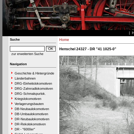
Suche
Home
Henschel 24327 - DR "41 1025-0"
zur erweiterten Suche
Navigation
Geschichte & Hintergründe
Länderbahnen
DRG-Einheitslokomotiven
DRG-Zahnradlokomotiven
DRG-Schmalspurlok.
Kriegslokomotiven
Verlagerungsbauten
DB-Neubaulokomotiven
DB-Umbaulokomotiven
DR-Neubaulokomotiven
DR-Rekolokomotiven
DR - "6000er"