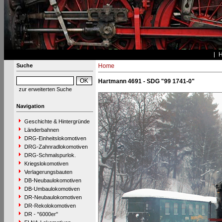
Suche
Home
Hartmann 4691 - SDG "99 1741-0"
zur erweiterten Suche
Navigation
Geschichte & Hintergründe
Länderbahnen
DRG-Einheitslokomotiven
DRG-Zahnradlokomotiven
DRG-Schmalspurlok.
Kriegslokomotiven
Verlagerungsbauten
DB-Neubaulokomotiven
DB-Umbaulokomotiven
DR-Neubaulokomotiven
DR-Rekolokomotiven
DR - "6000er"