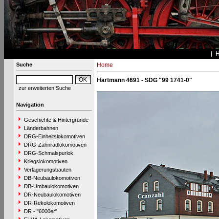
Suche
Home
Hartmann 4691 - SDG "99 1741-0"
zur erweiterten Suche
Navigation
Geschichte & Hintergründe
Länderbahnen
DRG-Einheitslokomotiven
DRG-Zahnradlokomotiven
DRG-Schmalspurlok.
Kriegslokomotiven
Verlagerungsbauten
DB-Neubaulokomotiven
DB-Umbaulokomotiven
DR-Neubaulokomotiven
DR-Rekolokomotiven
DR - "6000er"