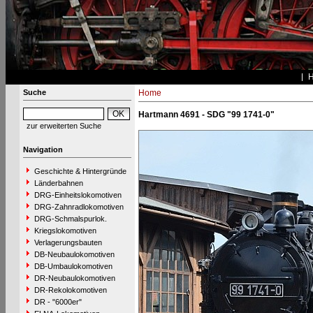
Suche
Home
Hartmann 4691 - SDG "99 1741-0"
zur erweiterten Suche
Navigation
Geschichte & Hintergründe
Länderbahnen
DRG-Einheitslokomotiven
DRG-Zahnradlokomotiven
DRG-Schmalspurlok.
Kriegslokomotiven
Verlagerungsbauten
DB-Neubaulokomotiven
DB-Umbaulokomotiven
DR-Neubaulokomotiven
DR-Rekolokomotiven
DR - "6000er"