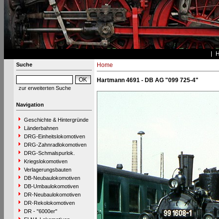
Suche
Home
Hartmann 4691 - DB AG "099 725-4"
zur erweiterten Suche
Navigation
Geschichte & Hintergründe
Länderbahnen
DRG-Einheitslokomotiven
DRG-Zahnradlokomotiven
DRG-Schmalspurlok.
Kriegslokomotiven
Verlagerungsbauten
DB-Neubaulokomotiven
DB-Umbaulokomotiven
DR-Neubaulokomotiven
DR-Rekolokomotiven
DR - "6000er"