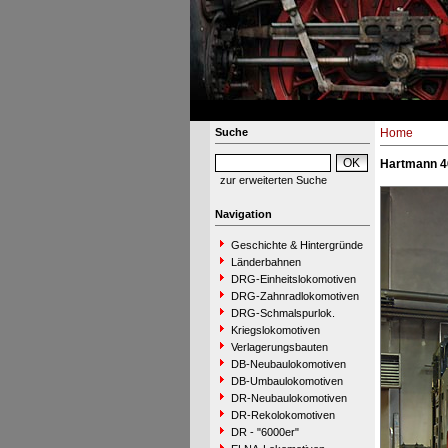
Suche
Home
Hartmann 4
zur erweiterten Suche
Navigation
Geschichte & Hintergründe
Länderbahnen
DRG-Einheitslokomotiven
DRG-Zahnradlokomotiven
DRG-Schmalspurlok.
Kriegslokomotiven
Verlagerungsbauten
DB-Neubaulokomotiven
DB-Umbaulokomotiven
DR-Neubaulokomotiven
DR-Rekolokomotiven
DR - "6000er"