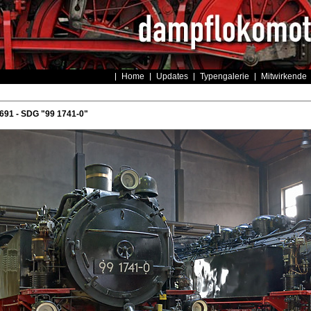
Home
Updates
Typengalerie
Mitwirkende
691 - SDG "99 1741-0"