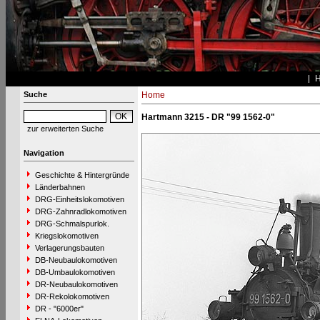
Suche
Home
Hartmann 3215 - DR "99 1562-0"
zur erweiterten Suche
Navigation
Geschichte & Hintergründe
Länderbahnen
DRG-Einheitslokomotiven
DRG-Zahnradlokomotiven
DRG-Schmalspurlok.
Kriegslokomotiven
Verlagerungsbauten
DB-Neubaulokomotiven
DB-Umbaulokomotiven
DR-Neubaulokomotiven
DR-Rekolokomotiven
DR - "6000er"