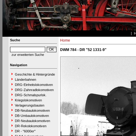
Suche
Home
DWM 784 - DR "52 1331-9"
zur erweiterten Suche
Navigation
Geschichte & Hintergründe
Länderbahnen
DRG-Einheitslokomotiven
DRG-Zahnradlokomotiven
DRG-Schmalspurlok.
Kriegslokomotiven
Verlagerungsbauten
DB-Neubaulokomotiven
DB-Umbaulokomotiven
DR-Neubaulokomotiven
DR-Rekolokomotiven
DR - "6000er"