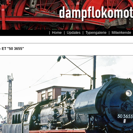
Home
Updates
Typengalerie
Mitwirkende
 ET "50 3655"