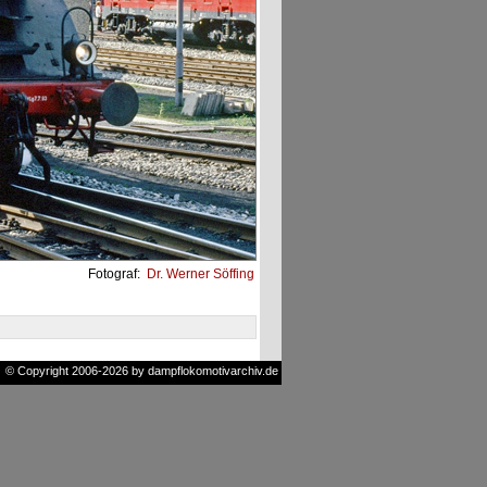
Fotograf:
Dr. Werner Söffing
© Copyright 2006-2026 by dampflokomotivarchiv.de