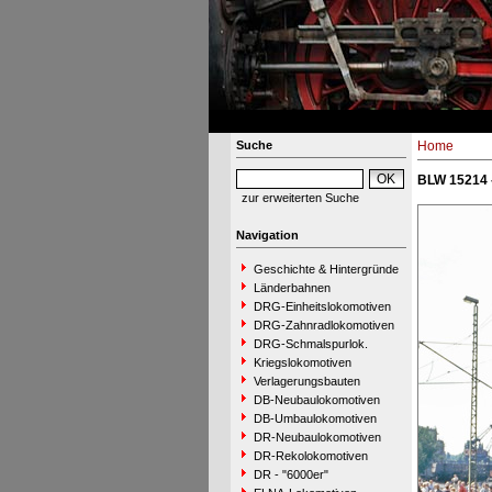
Suche
Home
BLW 15214 -
zur erweiterten Suche
Navigation
Geschichte & Hintergründe
Länderbahnen
DRG-Einheitslokomotiven
DRG-Zahnradlokomotiven
DRG-Schmalspurlok.
Kriegslokomotiven
Verlagerungsbauten
DB-Neubaulokomotiven
DB-Umbaulokomotiven
DR-Neubaulokomotiven
DR-Rekolokomotiven
DR - "6000er"