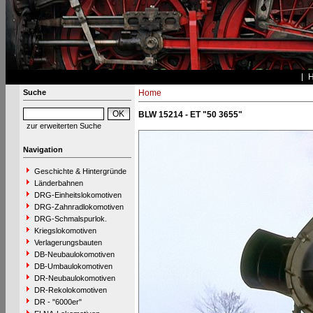
Suche
Home
BLW 15214 - ET "50 3655"
zur erweiterten Suche
Navigation
Geschichte & Hintergründe
Länderbahnen
DRG-Einheitslokomotiven
DRG-Zahnradlokomotiven
DRG-Schmalspurlok.
Kriegslokomotiven
Verlagerungsbauten
DB-Neubaulokomotiven
DB-Umbaulokomotiven
DR-Neubaulokomotiven
DR-Rekolokomotiven
DR - "6000er"