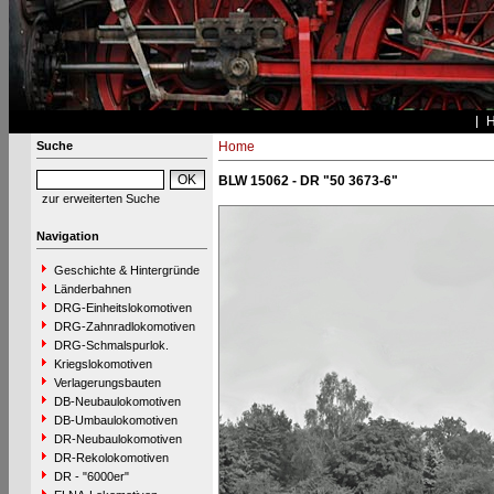
Suche
Home
BLW 15062 - DR "50 3673-6"
zur erweiterten Suche
Navigation
Geschichte & Hintergründe
Länderbahnen
DRG-Einheitslokomotiven
DRG-Zahnradlokomotiven
DRG-Schmalspurlok.
Kriegslokomotiven
Verlagerungsbauten
DB-Neubaulokomotiven
DB-Umbaulokomotiven
DR-Neubaulokomotiven
DR-Rekolokomotiven
DR - "6000er"