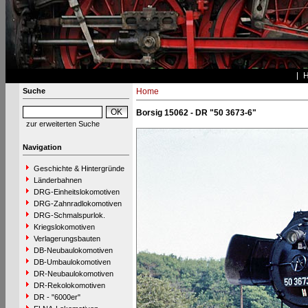
Suche
Home
Borsig 15062 - DR "50 3673-6"
zur erweiterten Suche
Navigation
Geschichte & Hintergründe
Länderbahnen
DRG-Einheitslokomotiven
DRG-Zahnradlokomotiven
DRG-Schmalspurlok.
Kriegslokomotiven
Verlagerungsbauten
DB-Neubaulokomotiven
DB-Umbaulokomotiven
DR-Neubaulokomotiven
DR-Rekolokomotiven
DR - "6000er"