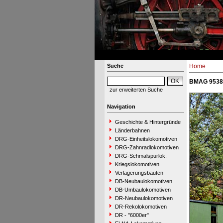
Suche
Home
BMAG 9538 
zur erweiterten Suche
Navigation
Geschichte & Hintergründe
Länderbahnen
DRG-Einheitslokomotiven
DRG-Zahnradlokomotiven
DRG-Schmalspurlok.
Kriegslokomotiven
Verlagerungsbauten
DB-Neubaulokomotiven
DB-Umbaulokomotiven
DR-Neubaulokomotiven
DR-Rekolokomotiven
DR - "6000er"