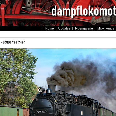
Home
Updates
Typengalerie
Mitwirkende
- SOEG "99 749"