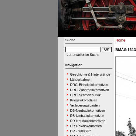
Suche
Home
BMAG 13130
zur erweiterten Suche
Navigation
Geschichte & Hintergründe
Länderbahnen
DRG-Einheitslokomotiven
DRG-Zahnradlokomotiven
DRG-Schmalspurlok.
Kriegslokomotiven
Verlagerungsbauten
DB-Neubaulokomotiven
DB-Umbaulokomotiven
DR-Neubaulokomotiven
DR-Rekolokomotiven
DR - "6000er"