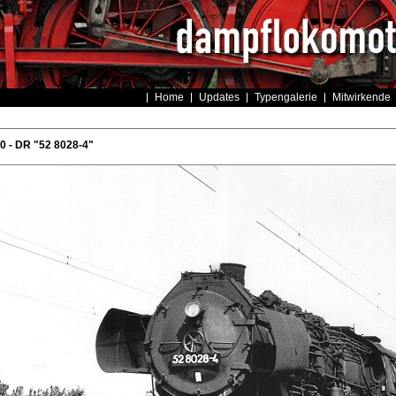
Home
Updates
Typengalerie
Mitwirkende
 - DR "52 8028-4"