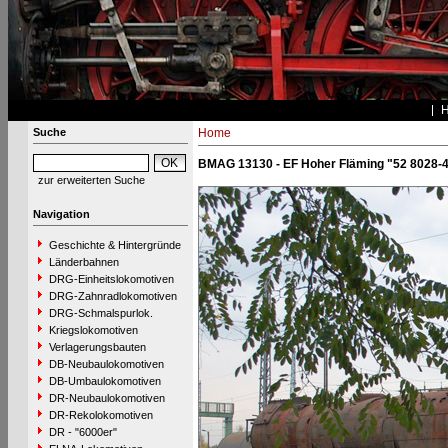
Suche
Home
BMAG 13130 - EF Hoher Fläming "52 8028-
zur erweiterten Suche
Navigation
Geschichte & Hintergründe
Länderbahnen
DRG-Einheitslokomotiven
DRG-Zahnradlokomotiven
DRG-Schmalspurlok.
Kriegslokomotiven
Verlagerungsbauten
DB-Neubaulokomotiven
DB-Umbaulokomotiven
DR-Neubaulokomotiven
DR-Rekolokomotiven
DR - "6000er"