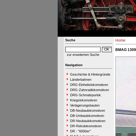
Suche
Home
BMAG 13099
zur erweiterten Suche
Navigation
Geschichte & Hintergründe
Länderbahnen
DRG-Einheitslokomotiven
DRG-Zahnradlokomotiven
DRG-Schmalspurlok.
Kriegslokomotiven
Verlagerungsbauten
DB-Neubaulokomotiven
DB-Umbaulokomotiven
DR-Neubaulokomotiven
DR-Rekolokomotiven
DR - "6000er"