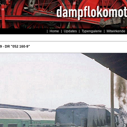
Home
Updates
Typengalerie
Mitwirkende
 - DR "052 160-9"