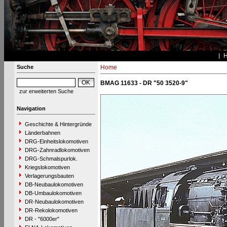
Suche
Home
BMAG 11633 - DR "50 3520-9"
zur erweiterten Suche
Navigation
Geschichte & Hintergründe
Länderbahnen
DRG-Einheitslokomotiven
DRG-Zahnradlokomotiven
DRG-Schmalspurlok.
Kriegslokomotiven
Verlagerungsbauten
DB-Neubaulokomotiven
DB-Umbaulokomotiven
DR-Neubaulokomotiven
DR-Rekolokomotiven
DR - "6000er"